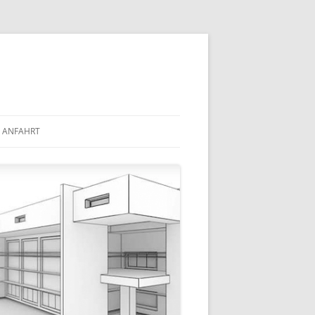
in Pick-Em-Spiel, in dem Sie einen Affen-Lehrlingsstil abfeuern
 getestet - und präsentieren Ihnen das Beste, was wir gefunden
rvarianten in Online-Casinos in Kanada.
ANFAHRT
 wie LeoVegas, Royal Banda und Pink Casino besitzt.
alle ihre Spiele durch unabhängige Audits von vertrauenswürdigen