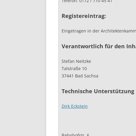
Telefon: 0172 / 770 45 41
Registereintrag:
Eingetragen in der Architektenkam
Verantwortlich für den Inha
Stefan Neitzke
Talstraße 10
37441 Bad Sachsa
Technische Unterstützung 
Dirk Eckstein
Bahnhofstr. 6