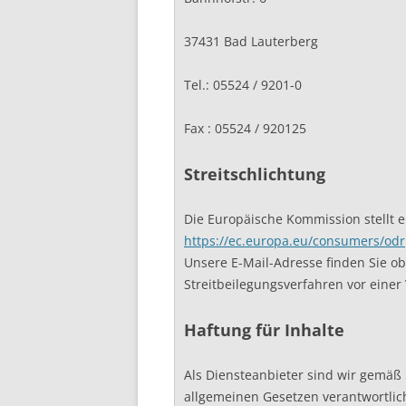
37431 Bad Lauterberg
Tel.: 05524 / 9201-0
Fax : 05524 / 920125
Streitschlichtung
Die Europäische Kommission stellt ei
https://ec.europa.eu/consumers/odr
Unsere E-Mail-Adresse finden Sie ob
Streitbeilegungsverfahren vor einer
Haftung für Inhalte
Als Diensteanbieter sind wir gemäß 
allgemeinen Gesetzen verantwortlich