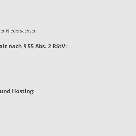
mer Niedersachsen
lt nach § 55 Abs. 2 RStV:
und Hosting: