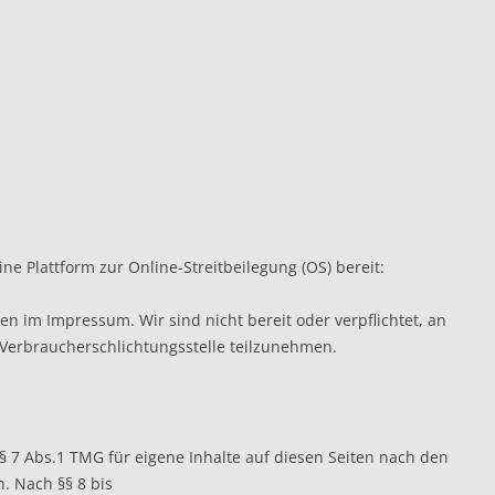
ne Plattform zur Online-Streitbeilegung (OS) bereit:
en im Impressum. Wir sind nicht bereit oder verpflichtet, an
 Verbraucherschlichtungsstelle teilzunehmen.
§ 7 Abs.1 TMG für eigene Inhalte auf diesen Seiten nach den
. Nach §§ 8 bis